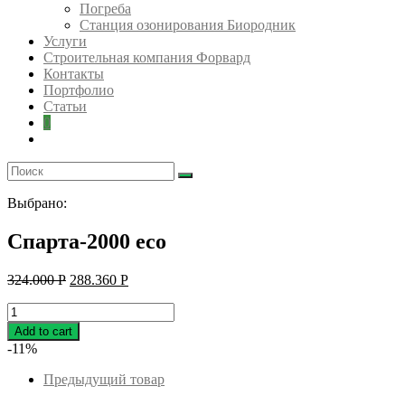
Погреба
Станция озонирования Биородник
Услуги
Строительная компания Форвард
Контакты
Портфолио
Статьи
0
Выбрано:
Спарта-2000 eco
324.000
Р
288.360
Р
Спарта-2000
eco
Add to cart
quantity
-11%
Предыдущий товар