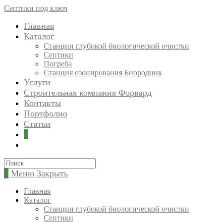
Перейти
Септики под ключ
к
Главная
содержимому
Каталог
Станции глубокой биологической очистки
Септики
Погреба
Станция озонирования Биородник
Услуги
Строительная компания Форвард
Контакты
Портфолио
Статьи
0
Искать:
0
Меню
Закрыть
Главная
Каталог
Станции глубокой биологической очистки
Септики