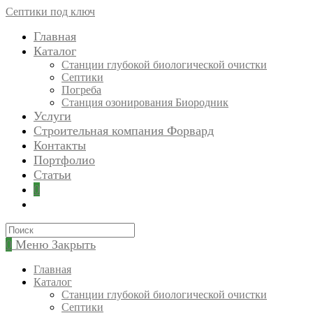
Перейти
Септики под ключ
к
Главная
содержимому
Каталог
Станции глубокой биологической очистки
Септики
Погреба
Станция озонирования Биородник
Услуги
Строительная компания Форвард
Контакты
Портфолио
Статьи
0
Искать:
0
Меню
Закрыть
Главная
Каталог
Станции глубокой биологической очистки
Септики