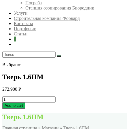
Погреба
Станция озонирования Биородник
Услуги
Строительная компания Форвард
Контакты
Портфолио
Статьи
0
Выбрано:
Тверь 1.6ПМ
272.900
Р
Тверь
1.6ПМ
Add to cart
quantity
Тверь 1.6ПМ
Главная страница
»
Магазин
»
Тверь 1.6ПМ