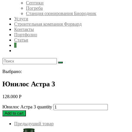
Септики
Погреба
Станция озонирования Биородник
Услуги
Строительная компания Форвард
Контакты
Портфолио
Статьи
0
Выбрано:
Юнилос Астра 3
128.000
Р
Юнилос Астра 3 quantity
Add to cart
Предыдущий товар