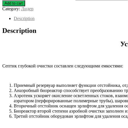
Add to cart
Category:
Лидер
Description
Description
Ус
Септик глубокой очистки составлен следующими емкостями:
Приемный резервуар выполняет функции отстойника, отд
Анаэробный биореактор способствует преобразованию тр
Аэротенк ускоряет окисление осветленных стоков, взаи
аэратором (перфорированные полимерные трубы), шаровы
Вторичный отстойник оснащен эрлифтом для удаления о
Биореактор второй степени аэробной очистки заполнен 
Третий отстойник оборудован эрлифтом для удаления ос