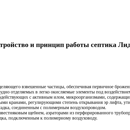
тройство и принцип работы септика Ли
еляющего взвешенные частицы, обеспечивая первичное брожени
удно отделяемых в легко окисляемые элементы под воздействием
модействующих с активным илом, микроорганизмами, содержащи
ми кранами, регулирующими степень открывания эр лифта, утил
садка, соединенным с полимерным воздухопроводом.
известняковым щебнем, аэраторами из перфорированного трубоп
адка, подключенным к полимерному воздуховоду.