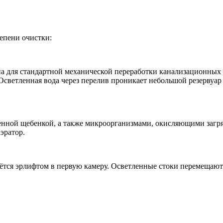
епени очистки:
на для стандартной механической переработки канализационных
 Осветленная вода через перелив проникает небольшой резервуар
енной щебенкой, а также микроорганизмами, окисляющими загряз
эратор.
ётся эрлифтом в первую камеру. Осветленные стоки перемещаютс