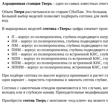
Аэрационная станция Тверь
– одно из самых известных очис
Объем
Твери
рассчитывался по старым СНиПам. Это большая, 
Большой выбор моделей позволяет подбирать септики для любо
вод.
В маркировках моделей
септика «Тверь»
цифра означает прои
П – корпус из полипропилена, глубина подводящего патру
ПН – корпус из полипропилена, глубина подводящего пат
ПМ – корпус из полипропилена, глубина подводящего пат
ПНМ – корпус из полипропилена, глубина подводящего п
НП – корпус из полипропилена со встроенной КНС, глуби
НПН – корпус из полипропилена со встроенной КНС, глу
НПМ – корпус из полипропилена со встроенной КНС, глу
НПНМ – корпус из полипропилена, встроенная КНС, глуб
При подборе септика по высоте корпуса принимают в расчет гл
один вариант – нарастить горловины и закопать септик глубже
Септики с самотечным отводом применяются в тех случаях, ко
колодец или в глубокую канаву. Принудительные модификации с
Приобрести
септик Тверь
с монтажом «под ключ» вы можете 