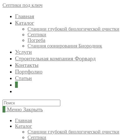
Перейти
Септики под ключ
к
Главная
содержимому
Каталог
Станции глубокой биологической очистки
Септики
Погреба
Станция озонирования Биородник
Услуги
Строительная компания Форвард
Контакты
Портфолио
Статьи
0
Искать:
0
Меню
Закрыть
Главная
Каталог
Станции глубокой биологической очистки
Септики