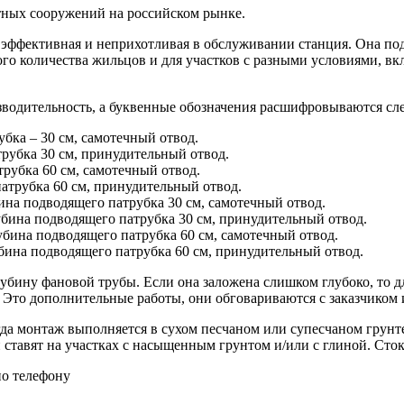
тных сооружений на российском рынке.
эффективная и неприхотливая в обслуживании станция. Она подх
го количества жильцов и для участков с разными условиями, в
зводительность, а буквенные обозначения расшифровываются с
бка – 30 см, самотечный отвод.
рубка 30 см, принудительный отвод.
рубка 60 см, самотечный отвод.
атрубка 60 см, принудительный отвод.
на подводящего патрубка 30 см, самотечный отвод.
бина подводящего патрубка 30 см, принудительный отвод.
бина подводящего патрубка 60 см, самотечный отвод.
ина подводящего патрубка 60 см, принудительный отвод.
убину фановой трубы. Если она заложена слишком глубоко, то д
. Это дополнительные работы, они обговариваются с заказчиком 
гда монтаж выполняется в сухом песчаном или супесчаном грун
тавят на участках с насыщенным грунтом и/или с глиной. Сток 
по телефону