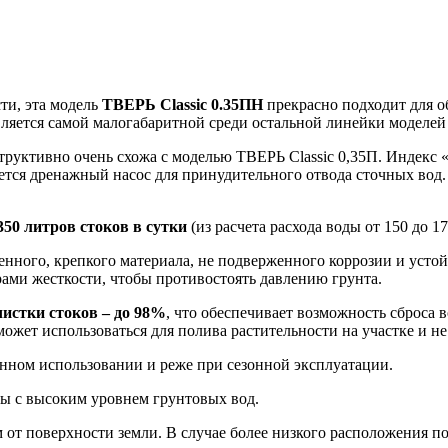
ти, эта модель
ТВЕРЬ Classic 0.35ПН
прекрасно подходит для о
вляется самой малогабаритной среди остальной линейки моделе
труктивно очень схожа с моделью ТВЕРЬ Classic 0,35П. Индекс «
уется дренажный насос для принудительного отвода сточных вод
350 литров стоков в сутки
(из расчета расхода воды от 150 до 1
енного, крепкого материала, не подверженного коррозии и уст
рами жесткости, чтобы противостоять давлению грунта.
чистки стоков – до 98%
, что обеспечивает возможность сброса в
жет использоваться для полива растительности на участке и не
нном использовании и реже при сезонной эксплуатации.
вы с высоким уровнем грунтовых вод.
 от поверхности земли. В случае более низкого расположения п