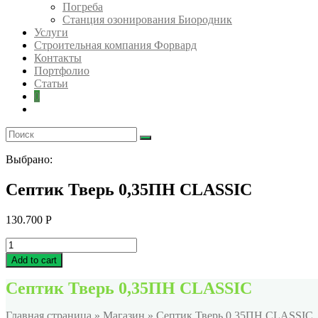
Погреба
Станция озонирования Биородник
Услуги
Строительная компания Форвард
Контакты
Портфолио
Статьи
0
Выбрано:
Септик Тверь 0,35ПН CLASSIC
130.700
Р
Септик
Тверь
Add to cart
0,35ПН
CLASSIC
Септик Тверь 0,35ПН CLASSIC
quantity
Главная страница
»
Магазин
»
Септик Тверь 0,35ПН CLASSIC